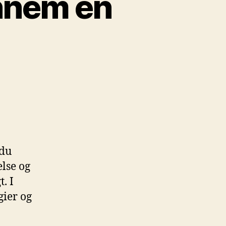
nnem en
 du
lse og
. I
gier og