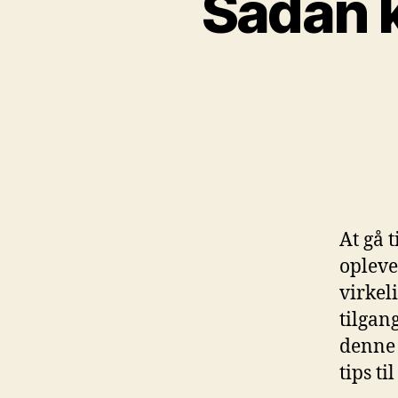
Sådan 
At gå 
oplevel
virkel
tilgan
denne 
tips ti