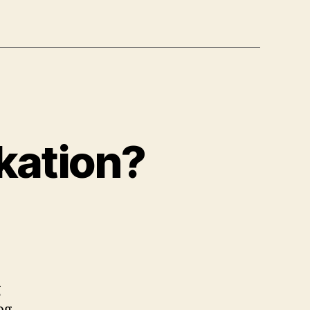
kation?
g