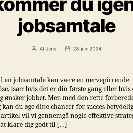
kommer du ige
jobsamtale
Af
Jens
28. juni 2024
Indlægsforfatter
Indlægsdato
til en jobsamtale kan være en nervepirrende
se, især hvis det er din første gang eller hvis
ig ønsker jobbet. Men med den rette forberede
g kan du øge dine chancer for succes betydeligt
artikel vil vi gennemgå nogle effektive strate
l at klare dig godt til […]