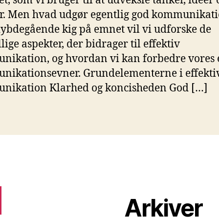
et, som vi bruger til at udveksle tanker, ideer 
er. Men hvad udgør egentlig god kommunikati
dybdegående kig på emnet vil vi udforske de
lige aspekter, der bidrager til effektiv
ikation, og hvordan vi kan forbedre vores
ikationsevner. Grundelementerne i effekti
nikation Klarhed og koncisheden God […]
Arkiver