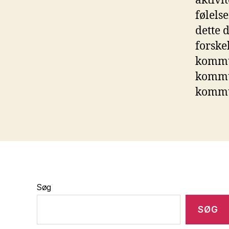
aktivit
følels
dette 
forskel
kommun
kommun
kommu
Søg
SØG