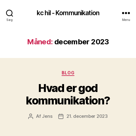
kc hil - Kommunikation
Søg
Menu
Måned:
december 2023
Kategorier
BLOG
Hvad er god
kommunikation?
Af
Jens
21. december 2023
Indlægsforfatter
Indlægsdato